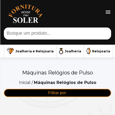
Fechar Menu
Joalheria
e
Relojoaria
Joalheria
Relojoaria
Joalheria e Relojoaria
Joalheria
Relojoaria
Pilhas e
Baterias
Máquinas Relógios de Pulso
Pulseiras
Inicial
/
Máquinas Relógios de Pulso
Tudo
para
Filtrar por:
Jóias
Joalheria e Relojoaria -
Ver todos
(17)